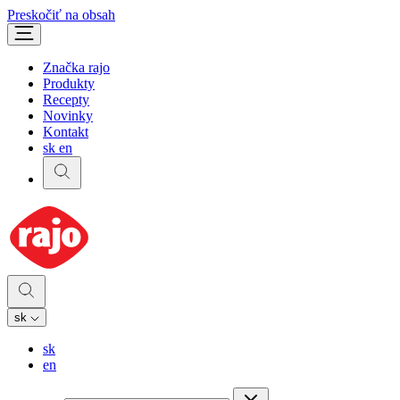
Preskočiť na obsah
Značka rajo
Produkty
Recepty
Novinky
Kontakt
sk
en
sk
sk
en