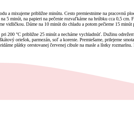
odu a mixujeme približne minútu. Cesto premiestnime na pracovnú plo
 na 5 minút, na papieri na pečenie rozvaľkáme na hrúbku cca 0,5 cm. F
háme vidličkou. Dáme na 10 minút do chladu a potom pečieme 15 minút
e pri 200 °C približne 25 minút a necháme vychladnúť. Dužinu odreže
škátový oriešok, parmezán, soľ a korenie. Premiešame, prilejeme sm
ridáme plátky orestovanej červenej cibule na masle a lístky rozmarínu