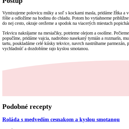
Postup
Vymixujeme polovicu múky a soľ s kockami masla, pridáme žĺtka a v
fólie a odložíme na hodinu do chladu. Potom ho vytiahneme približne
do nej cesto, okraje orežeme a spodok na viacerých miestach popic
Tekvicu nakrájame na mesiačiky, potrieme olejom a osolíme. Pečiem
popučíme, pridáme vajcia, nadrobno nasekaný tymián a rozmarín, mu
tartu, poukladáme celé kúsky tekvice, navrch nastrúhame parmezán, p
vychladnúť a dozdobíme rajo kyslou smotanou.
Podobné recepty
Roláda s medvedím cesnakom a kyslou smotanou