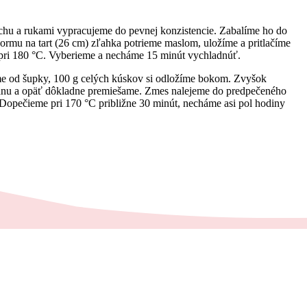
chu a rukami vypracujeme do pevnej konzistencie. Zabalíme ho do
ormu na tart (26 cm) zľahka potrieme maslom, uložíme a pritlačíme
 pri 180 °C. Vyberieme a necháme 15 minút vychladnúť.
me od šupky, 100 g celých kúskov si odložíme bokom. Zvyšok
otanu a opäť dôkladne premiešame. Zmes nalejeme do predpečeného
. Dopečieme pri 170 °C približne 30 minút, necháme asi pol hodiny