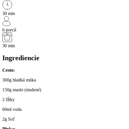
30 min
6 porcií
30 min
Ingrediencie
Cesto:
300g hladká múka
150g maslo (studené)
2 žĺtky
60ml voda
2g Soľ
Plnka: