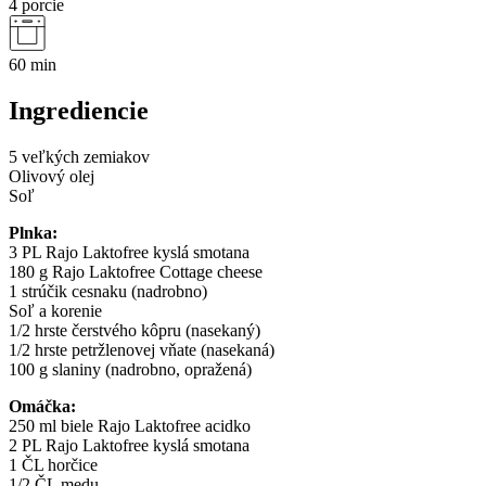
4 porcie
60 min
Ingrediencie
5 veľkých zemiakov
Olivový olej
Soľ
Plnka:
3 PL Rajo Laktofree kyslá smotana
180 g Rajo Laktofree Cottage cheese
1 strúčik cesnaku (nadrobno)
Soľ a korenie
1/2 hrste čerstvého kôpru (nasekaný)
1/2 hrste petržlenovej vňate (nasekaná)
100 g slaniny (nadrobno, opražená)
Omáčka:
250 ml biele Rajo Laktofree acidko
2 PL Rajo Laktofree kyslá smotana
1 ČL horčice
1/2 ČL medu