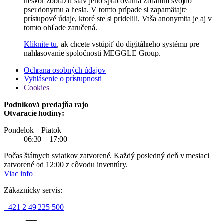
neskôr zobraziť stav jeho spracovania zadaním svojho
pseudonymu a hesla. V tomto prípade si zapamätajte
prístupové údaje, ktoré ste si pridelili. Vaša anonymita je aj v
tomto ohľade zaručená.
Kliknite tu
, ak chcete vstúpiť do digitálneho systému pre
nahlasovanie spoločnosti MEGGLE Group.
Ochrana osobných údajov
Vyhlásenie o prístupnosti
Cookies
Podniková predajňa rajo
Otváracie hodiny:
Pondelok – Piatok
06:30 – 17:00
Počas štátnych sviatkov zatvorené. Každý posledný deň v mesiaci
zatvorené od 12:00 z dôvodu inventúry.
Viac info
Zákaznícky servis:
+421 2 49 225 500