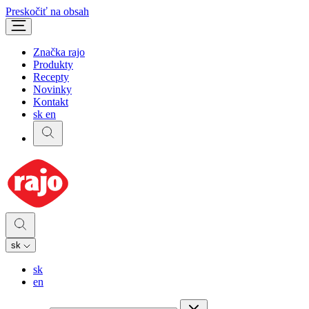
Preskočiť na obsah
Značka rajo
Produkty
Recepty
Novinky
Kontakt
sk
en
sk
sk
en