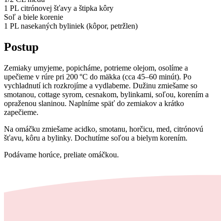
1 PL citrónovej šťavy a štipka kôry
Soľ a biele korenie
1 PL nasekaných byliniek (kôpor, petržlen)
Postup
Zemiaky umyjeme, popicháme, potrieme olejom, osolíme a
upečieme v rúre pri 200 °C do mäkka (cca 45–60 minút). Po
vychladnutí ich rozkrojíme a vydlabeme. Dužinu zmiešame so
smotanou, cottage syrom, cesnakom, bylinkami, soľou, korením a
opraženou slaninou. Naplníme späť do zemiakov a krátko
zapečieme.
Na omáčku zmiešame acidko, smotanu, horčicu, med, citrónovú
šťavu, kôru a bylinky. Dochutíme soľou a bielym korením.
Podávame horúce, preliate omáčkou.