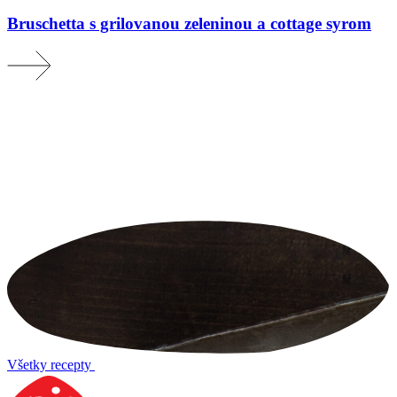
Bruschetta s grilovanou zeleninou a cottage syrom
Všetky recepty