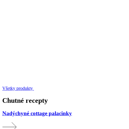
Acidko
Acidko kefír jemný
Active Protein
Cottage Cheese
Laktofree
Probia Nature
Všetky produkty
Chutné recepty
Nadýchyné cottage palacinky