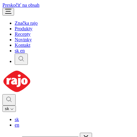
Preskočiť na obsah
Značka rajo
Produkty
Recepty
Novinky
Kontakt
sk
en
sk
sk
en