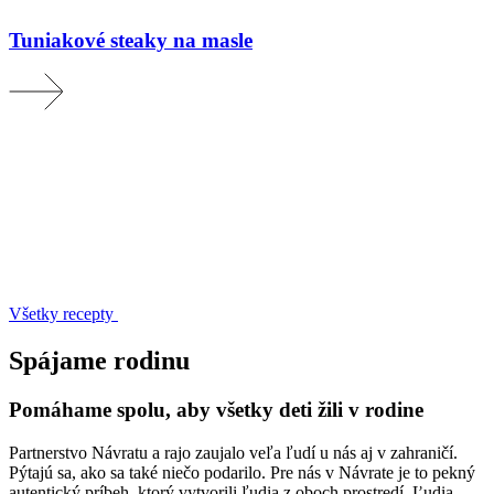
Tuniakové steaky na masle
Všetky recepty
Spájame rodinu
Pomáhame spolu, aby všetky deti žili v rodine
Partnerstvo Návratu a rajo zaujalo veľa ľudí u nás aj v zahraničí.
Pýtajú sa, ako sa také niečo podarilo. Pre nás v Návrate je to pekný
autentický príbeh, ktorý vytvorili ľudia z oboch prostredí. Ľudia,