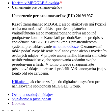
Kariéra v MEGGLE Slovakia
Usmernenie pre oznamovateľov
Usmernenie pre oznamovateľov (EÚ) 2019/1937
Každý zamestnanec MEGGLE alebo akákoľvek iná fyzická
osoba má možnosť nahlásiť porušenie platného
vnútroštátneho alebo medzinárodného práva alebo iné
protiprávne konanie Kancelárii pre dodržiavanie predpisov
spoločnosti MEGGLE Group GmbH prostredníctvom
systému pre nahlasovanie
na tomto odkaze
. Oznamovateľ
môže podať svoje hlásenie buď anonymne alebo s uvedením
osobných údajov. V prípade anonymného hlásenia si môžete
neskôr zobraziť stav jeho spracovania zadaním svojho
pseudonymu a hesla. V tomto prípade si zapamätajte
prístupové údaje, ktoré ste si pridelili. Vaša anonymita je aj v
tomto ohľade zaručená.
Kliknite tu
, ak chcete vstúpiť do digitálneho systému pre
nahlasovanie spoločnosti MEGGLE Group.
Ochrana osobných údajov
Vyhlásenie o prístupnosti
Cookies