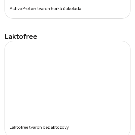
Active Protein tvaroh horká čokoláda
Laktofree
Laktofree tvaroh bezlaktózový